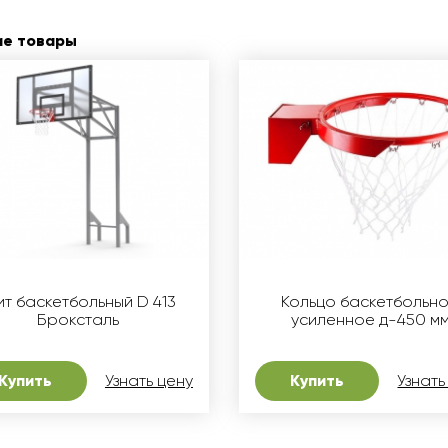
ие товары
т баскетбольный D 413
Кольцо баскетбольн
Броксталь
усиленное д-450 м
Купить
Узнать цену
Купить
Узнать