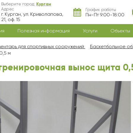
Выберите город:
Курган
Адрес
График работы
г. Курган, ул. Криволапова,
Пн-Пт 9:00-18:00
21, оф. 15
ия
Полезная информация
Услуги
Объекты
ентарь для спортивных сооружений
Баскетбольное об
0,5 м
тренировочная вынос щита 0,