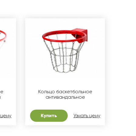
ое
Кольцо баскетбольное
м
антивандальное
 цену
Купить
Узнать цену