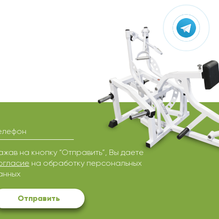
елефон
ажав на кнопку “Отправить”, Вы даете
огласие
на обработку персональных
анных
Отправить