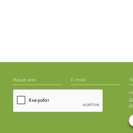
Ваше имя
E-mail
Т
Н
с
д