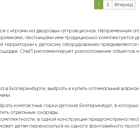
1
2
Вперед
я с играми на дворовых аттракционах. Непременным атр
 домиками, лестницами ими традиционно комплектуется д
й территории к детскому оборудованию предъявляются 
ощадке. СНиП регламентирует расположение объектов н
а в Екатеринбурге, выбрать и купить оптимальный вариа
иями:
рать компактные горки детские Екатеринбург, в которых
тить отдельные снаряды.
комплектности, в одной конструкции предусмотрена песо
ожет детям переноситься из одного фантазийного прост