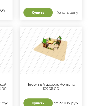
404
Купить
Узнать цену
ркой
Песочный дворик Romana
5.00
109.05.00
7 руб.
Купить
от 99 704 руб.