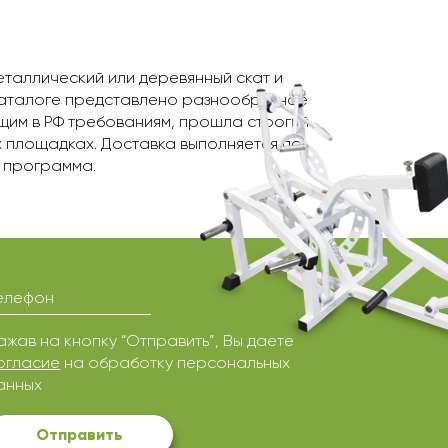
еталлический или деревянный скат и
 каталоге представлено разнообразное
щим в РФ требованиям, прошла строгий
 площадках. Доставка выполняется по
я программа.
елефон
ажав на кнопку “Отправить”, Вы даете
огласие
на обработку персональных
анных
Отправить