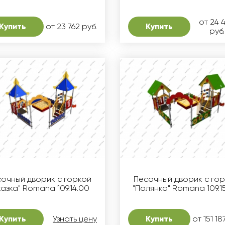
от 24 
Купить
от 23 762 руб.
Купить
руб.
очный дворик с горкой
Песочный дворик с го
казка" Romana 109.14.00
"Полянка" Romana 109.1
Купить
Узнать цену
Купить
от 151 18