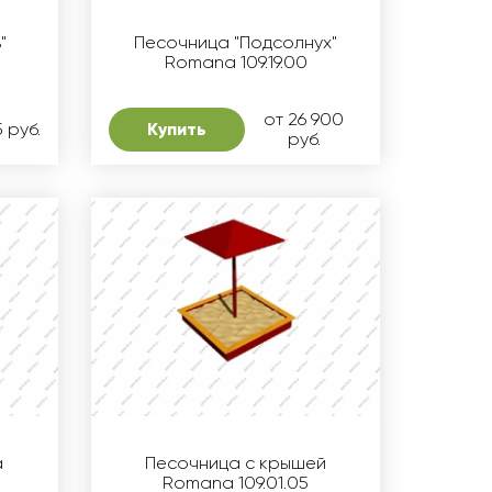
"
Песочница "Подсолнух"
Romana 109.19.00
от 26 900
 руб.
Купить
руб.
a
Песочница с крышей
Romana 109.01.05