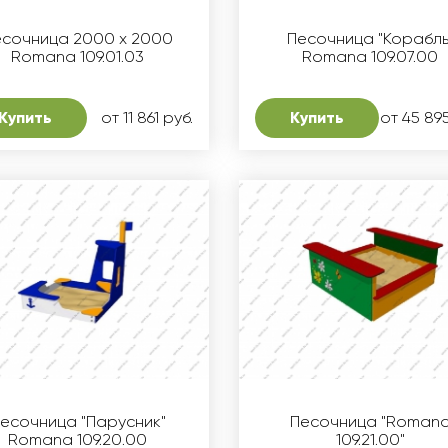
есочница 2000 х 2000
Песочница "Корабль
Romana 109.01.03
Romana 109.07.00
Купить
от 11 861 руб.
Купить
от 45 895
есочница "Парусник"
Песочница "Roman
Romana 109.20.00
109.21.00"