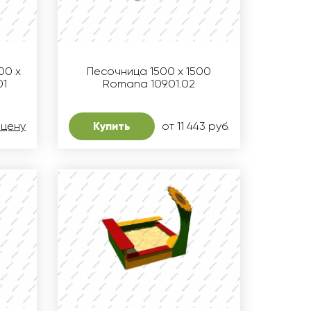
00 х
Песочница 1500 х 1500
01
Romana 109.01.02
 цену
Купить
от 11 443 руб.