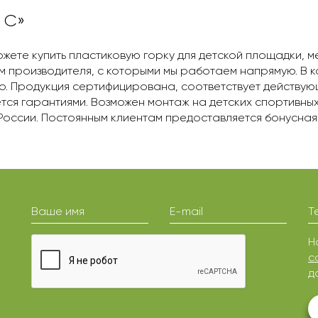
 С»
ожете купить пластиковую горку для детской площадки, м
м производителя, с которыми мы работаем напрямую. В
о. Продукция сертифицирована, соответствует действую
ся гарантиями. Возможен монтаж на детских спортивных
ы России. Постоянным клиентам предоставляется бонусна
Ваше имя
E-mail
Т
Н
с
д