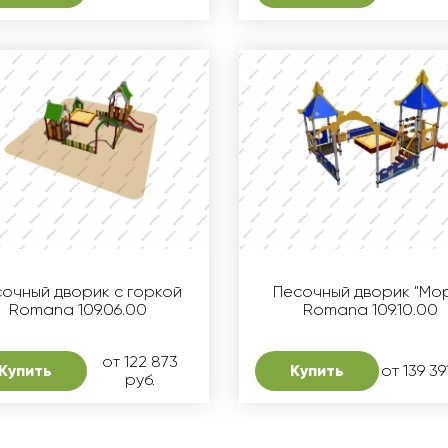
очный дворик с горкой
Песочный дворик "Мо
Romana 109.06.00
Romana 109.10.00
от 122 873
Купить
Купить
от 139 39
руб.