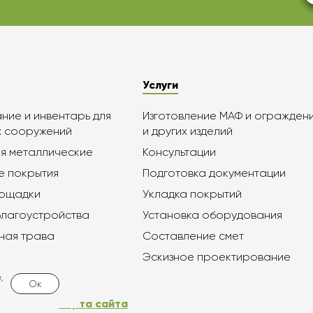
Услуги
ие и инвентарь для
Изготовление МАФ и огражден
х сооружений
и других изделий
я металлические
Консультации
е покрытия
Подготовка документации
лощадки
Укладка покрытий
благоустройства
Установка оборудования
ная трава
Составление смет
Эскизное проектирование
,
Ок
Карта сайта