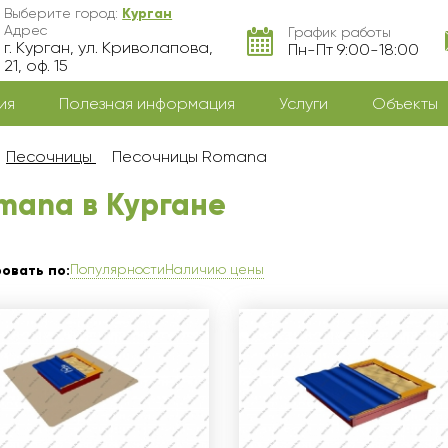
Выберите город:
Курган
Адрес
График работы
г. Курган, ул. Криволапова,
Пн-Пт 9:00-18:00
21, оф. 15
ия
Полезная информация
Услуги
Объекты
Песочницы
Песочницы Romana
mana в Курганe
Популярности
Наличию цены
овать по: